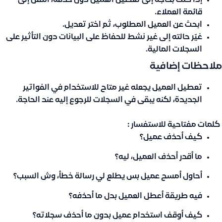
إذا كنت بحاجة إلى تعطيل العميل دون حذفه، انتقل إلى
قائمة العملاء
.
ابحث عن العميل المطلوب، ثم اختر
تعديل
.
غيّر حالته إلى
غير نشط
للحفاظ على البيانات دون التأثير على
السجلات المالية.
ملاحظات إضافية
تعطيل العميل يجعله غير متاح للاستخدام في الفواتير
الجديدة، لكنه يبقى في السجلات للرجوع إليه عند الحاجة.
كلمات مفتاحية للاستفسار :
كيف أحذف عميل؟
ما أقدر أحذف العميل، ليه؟
أحاول أمسح عميل بس يطلع لي رسالة خطأ، وش السبب؟
فيه طريقة أعطل العميل بدل ما أحذفه؟
كيف أوقف استخدام عميل بدون ما أحذف سجلاته؟