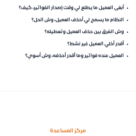
أبغى العميل ما يطلع لي وقت إصدار الفواتير، كيف؟
النظام ما يسمح لي أحذف العميل، وش الحل؟
وش الفرق بين حذف العميل وتعطيله؟
أقدر أخلي العميل غير نشط؟
العميل عنده فواتير وما أقدر أحذفه، وش أسوي؟
السابق
التالى
طريقة حذف أو تعديل عروض الأسعار بعد تحويلها إلى فواتير
توضيح عدم إمكانية دمج المنتجات في النظام بسبب التأثير على المخزون
مركز المساعدة