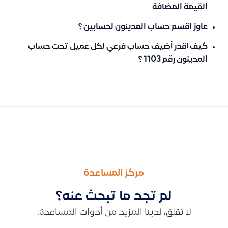
القيمة المضافة
عاوز اقسم حساب المدينون لحسابين ؟
كيف أقدر أضيف حساب فرعي لكل عميل تحت حساب
المدينون رقم 1103 ؟
السابق
التالى
طريقة تفعيل خيار تكرار الرقم التسلسلي (SKU) لتمكين استخدام نفس الرقم لأكثر من منتج مع توضيح آلية عمله
توضيح سبب عدم إمكانية تعديل كمية صنف في الأرصدة الافتتاحية 
مركز المساعدة
لم تجد ما تبحث عنه؟
لا تقلق، لدينا المزيد من أدوات المساعدة.