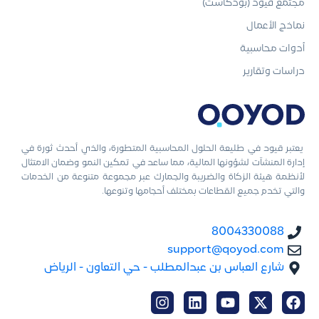
مجتمع قيود (بودكاست)
نماذج الأعمال
أدوات محاسبية
دراسات وتقارير
يعتبر قيود في طليعة الحلول المحاسبية المتطورة، والذي أحدث ثورة في
إدارة المنشآت لشؤونها المالية، مما ساعد في تمكين النمو وضمان الامتثال
لأنظمة هيئة الزكاة والضريبة والجمارك عبر مجموعة متنوعة من الخدمات
والتي تخدم جميع القطاعات بمختلف أحجامها وتنوعها.
8004330088
support@qoyod.com
شارع العباس بن عبدالمطلب - حي التعاون - الرياض