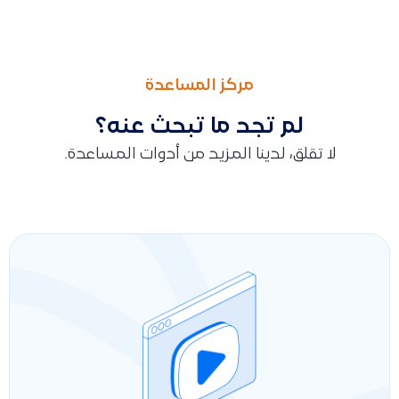
السابق
التالى
توضيح طريقة جرد المخزون في قيود (يدويًا أو عبر استيراد Excel)، ربط الجرد بمشروع (مركز تكلفة)، اختيار حسابات الإيراد والمصروف للكميات الزائدة او الناقصة، استخدام قارئ الباركود، وتأثير الجرد على لوحة المتابعة
توضيح طريقة إضافة حساب أوراق القبض في شجرة الحسابات وكيف
مركز المساعدة
لم تجد ما تبحث عنه؟
لا تقلق، لدينا المزيد من أدوات المساعدة.