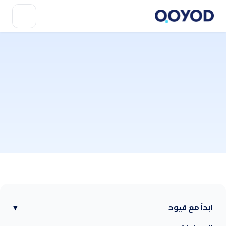
ابدأ مع قيود
▾