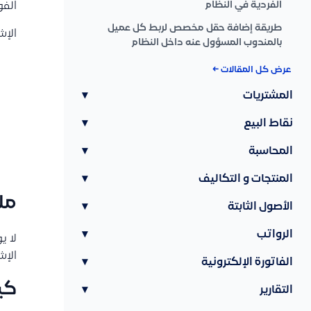
الفردية في النظام
الفو
طريقة إضافة حقل مخصص لربط كل عميل
الإش
بالمندوب المسؤول عنه داخل النظام
عرض كل المقالات ←
المشتريات
▾
نقاط البيع
▾
المحاسبة
▾
المنتجات و التكاليف
▾
مل
الأصول الثابتة
▾
الرواتب
▾
لا 
الإش
الفاتورة الإلكترونية
▾
كي
التقارير
▾