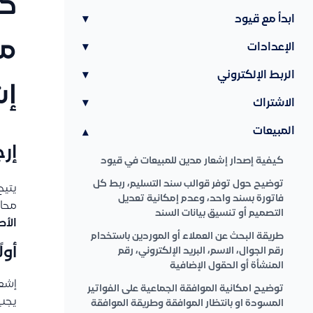
كي
ابدأ مع قيود
▾
مب
الإعدادات
▾
الربط الإلكتروني
▾
إش
الاشتراك
▾
المبيعات
▾
إر
كيفية إصدار إشعار مدين للمبيعات في قيود
توضيح حول توفر قوالب سند التسليم، ربط كل
يتيح
فاتورة بسند واحد، وعدم إمكانية تعديل
محاس
التصميم أو تنسيق بيانات السند
الأص
طريقة البحث عن العملاء أو الموردين باستخدام
أول
رقم الجوال، الاسم، البريد الإلكتروني، رقم
المنشأة أو الحقول الإضافية
إشعا
توضيح امكانية الموافقة الجماعية على الفواتير
يجب 
المسودة او بانتظار الموافقة وطريقة الموافقة