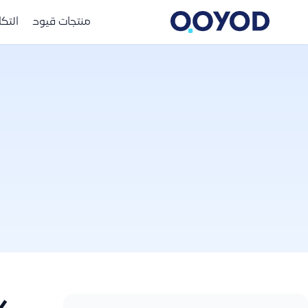
منتجات قيود
التك