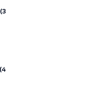
3) المخزون
4) التراجع أو التعديل