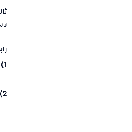
ثال
لا ي
راب
1) حساب العميل
2) الضريبة