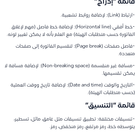
قائمة “إدراج”
•ارتباط (Link): لإضافة روابط تشعبية.
•خط أفقي (Horizontal line): لإضافة خط فاصل (مهم لإغلاق
الفاتورة حسب متطلبات الهيئة) مع العلم بأنه لا يمكن تغيير لونه.
•فاصل صفحات (Page break): لتقسيم الفاتورة إلى صفحات
متعددة.
•مسافة غير منقسمة (Non-breaking space): لإضافة مسافة لا
يمكن تقسيمها.
•التاريخ والوقت (Date and time): لإضافة تاريخ ووقت العملية
(حسب متطلبات الهيئة).
قائمة “التنسيق”
•تنسيقات مختلفة: تطبيق تنسيقات مثل غامق، مائل، تسطير،
يتوسطه خط، رمز مرتفع، رمز منخفض، رمز.