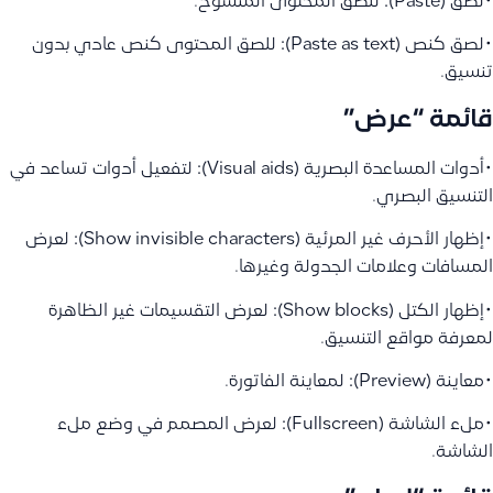
•لصق (Paste): للصق المحتوى المنسوخ.
•لصق كنص (Paste as text): للصق المحتوى كنص عادي بدون
تنسيق.
قائمة “عرض”
•أدوات المساعدة البصرية (Visual aids): لتفعيل أدوات تساعد في
التنسيق البصري.
•إظهار الأحرف غير المرئية (Show invisible characters): لعرض
المسافات وعلامات الجدولة وغيرها.
•إظهار الكتل (Show blocks): لعرض التقسيمات غير الظاهرة
لمعرفة مواقع التنسيق.
•معاينة (Preview): لمعاينة الفاتورة.
•ملء الشاشة (Fullscreen): لعرض المصمم في وضع ملء
الشاشة.