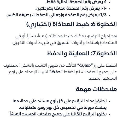
1
: يعرض رقم الصفحة الحالية فقط.
-1-
: يعرض رقم الصفحة محاطًا بشرطتين.
1/3
: يعرض رقم الصفحة وإجمالي الصفحات بصيغة الكسر.
الخطوة 6: ضبط المحاذاة (اختياري)
بعد إدراج الترقيم، يمكنك ضبط محاذاته (يميناً، يساراً، أو في
المنتصف) باستخدام أدوات التنسيق في شريط أدوات التذييل.
الخطوة 7: المعاينة والحفظ
اضغط على زر
“معاينة”
للتأكد من ظهور الترقيم بالشكل المطلوب
على جميع الصفحات، ثم اضغط
“حفظ”
لتثبيت الإعداد على نوع
المستند المحدد.
ملاحظات مهمة
يُطبَّق إعداد الترقيم على
كل نوع مستند على حدة
، مما
يمنحك مرونة في تخصيص كل نوع وفق متطلباته.
يظهر الترقيم تلقائيًا على
جميع صفحات المستند
المُنشأ