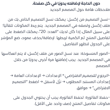
دون الحاجة لإضافته يدويًا في كل صفحة.
ملاحظات هامة حول المصمم الجديد
•نسخ التصميم من إكسل: يمكنك نسخ التصميم الخاص بك من
ملف إكسل ولصقه في المصمم الجديد. يتم ربط المكونات تلقائيًا؛
على سبيل المثال، إذا كان لديك “العدد: 20″، يمكنك الضغط على
تفاصيل المنتج ثم الكمية لربطها. لإضافة/حذف عمود، ضع المؤشر
على الجدول لتظهر التفاصيل.
•الصور المنسوخة: عند نسخ الصور من ملف إكسل، لا يتم انعكاسها
في المصمم الجديد. يجب إضافتها مرة أخرى يدويًا من خلال
المصمم.
•
الرجوع للتصميم الافتراضي:
* الإعدادات → الإعدادات العامة →
إعدادات المستند المطلوب → نزّل لأسفل → اضغط “التصميم
الافتراضي” → موافق.
•حفظ الفاتورة: لحفظ الفاتورة، يجب أن يحتوي الجدول على
مكونات تفاصيل المنتج (صف واحد على الأقل).