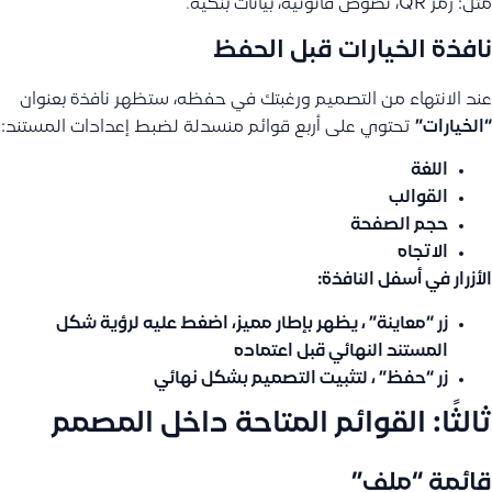
مثل: رمز QR، نصوص قانونية، بيانات بنكية.
نافذة الخيارات قبل الحفظ
عند الانتهاء من التصميم ورغبتك في حفظه، ستظهر نافذة بعنوان
“الخيارات”
تحتوي على أربع قوائم منسدلة لضبط إعدادات المستند:
اللغة
القوالب
حجم الصفحة
الاتجاه
الأزرار في أسفل النافذة:
زر
“معاينة”
، يظهر بإطار مميز، اضغط عليه لرؤية شكل
المستند النهائي قبل اعتماده
زر
“حفظ”
، لتثبيت التصميم بشكل نهائي
ثالثًا: القوائم المتاحة داخل المصمم
قائمة “ملف”