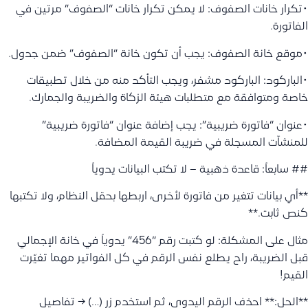
•تكرار خانات الصفوف: لا يمكن تكرار خانات “الصفوف” مرتين في
الفاتورة.
•موقع خانة الصفوف: يجب أن تكون خانة “الصفوف” ضمن جدول.
•الباركود: الباركود مشفر، ويجب التأكد منه من خلال تطبيقات
خاصة ومتوافقة مع متطلبات هيئة الزكاة والضريبة والجمارك.
•عنوان “فاتورة ضريبية”: يجب إضافة عنوان “فاتورة ضريبية”
للمنشآت المسجلة في ضريبة القيمة المضافة.
## سابعاً: قاعدة ذهبية – لا تكتب البيانات يدوياً
**أي بيانات تتغير من فاتورة لأخرى، اربطها بحقل النظام، ولا تكتبها
كنص ثابت.**
مثال على المشكلة: لو كتبت رقم “456” يدوياً في خانة الإجمالي
قبل الضريبة، راح يطلع نفس الرقم في كل الفواتير مهما تغيّرت
القيم!
**الحل:** احذف الرقم اليدوي، ثم استخدم زر (…) → تفاصيل