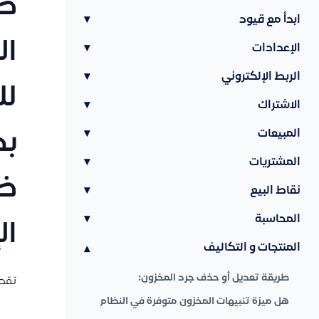
طر
ابدأ مع قيود
▾
ال
الإعدادات
▾
الربط الإلكتروني
▾
لل
الاشتراك
▾
المبيعات
▾
المشتريات
▾
ظه
نقاط البيع
▾
المحاسبة
▾
ال
المنتجات و التكاليف
▾
طريقة تعديل أو حذف جرد المخزون:
تقدر
هل ميزة تنبيهات المخزون متوفرة في النظام