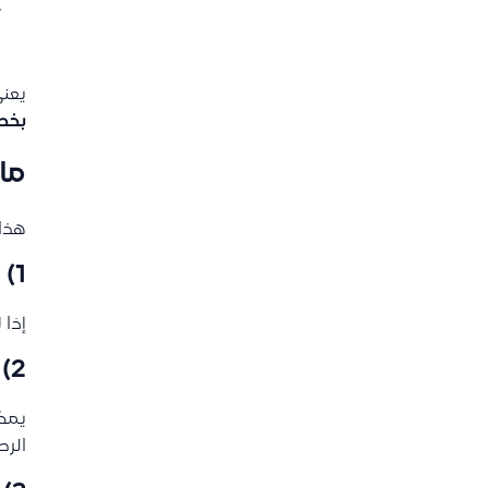
يعني
بخط
ما 
هذا 
1) تتبع سبب تغيّر الكمية
إذا 
2) مراجعة التسلسل الكامل للحركات
يمكن
الرص