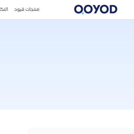
منتجات قيود
التك