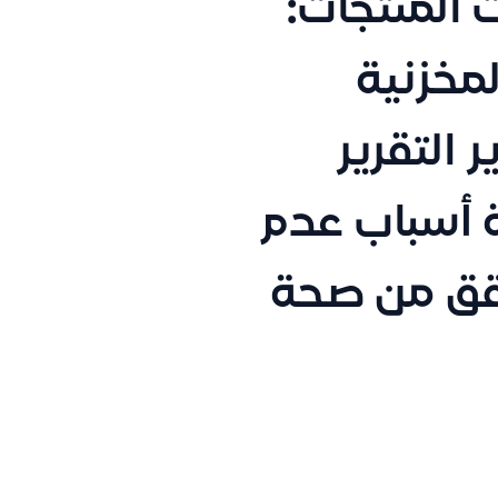
المنتجات:
لمخزنية
التقرير
PD، ومتابعة أسباب عدم
قق من صحة