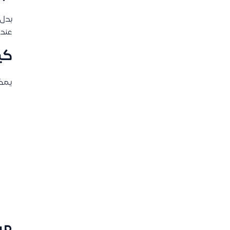
بدل 
عند 
كي
يمكن
مي