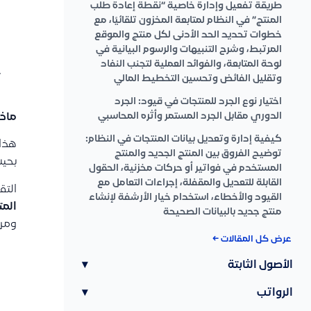
طريقة تفعيل وإدارة خاصية “نقطة إعادة طلب
المنتج” في النظام لمتابعة المخزون تلقائيًا، مع
خطوات تحديد الحد الأدنى لكل منتج والموقع
المرتبط، وشرح التنبيهات والرسوم البيانية في
لوحة المتابعة، والفوائد العملية لتجنب النفاد
وتقليل الفائض وتحسين التخطيط المالي
اختيار نوع الجرد للمنتجات في قيود: الجرد
الدوري مقابل الجرد المستمر وأثره المحاسبي
ماذا
كيفية إدارة وتعديل بيانات المنتجات في النظام:
هذا 
توضيح الفروق بين المنتج الجديد والمنتج
بحي
المستخدم في فواتير أو حركات مخزنية، الحقول
القابلة للتعديل والمقفلة، إجراءات التعامل مع
التق
القيود والأخطاء، استخدام خيار الأرشفة لإنشاء
المت
منتج جديد بالبيانات الصحيحة
ومن 
عرض كل المقالات ←
الأصول الثابتة
▾
الرواتب
▾