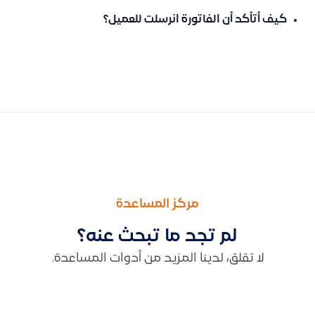
كيف أتأكد أن الفاتورة انرسلت للعميل؟
السابق
التالى
إلغاء تفعيل خيار “عميل نقاط بيع” لعدد كبير من العملاء دفعة واحدة
كيفية إرجاع وأرشفة أصل ثابت عن طريق إنشاء إشعار مدين مرتبط بفا
مركز المساعدة
لم تجد ما تبحث عنه؟
لا تقلق، لدينا المزيد من أدوات المساعدة.