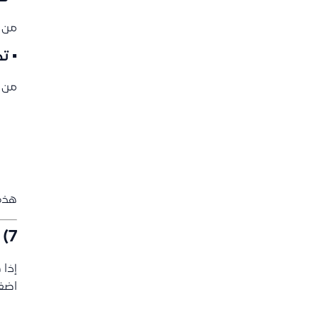
من خ
▪ ت
من خ
هذه 
7) إضافة أكثر من حساب (قيد مركب)
إذا 
اضغ