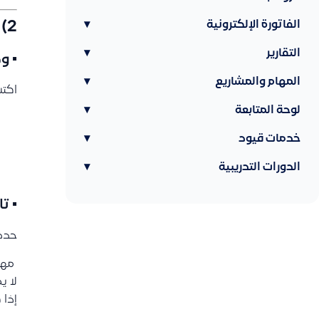
2) تعبئة بيانات القيد
الفاتورة الإلكترونية
▾
التقارير
▾
▪ و
المهام والمشاريع
▾
اكتب
لوحة المتابعة
▾
خدمات قيود
▾
الدورات التدريبية
▾
▪ تا
حدد 
️ مه
لا ي
إذا 