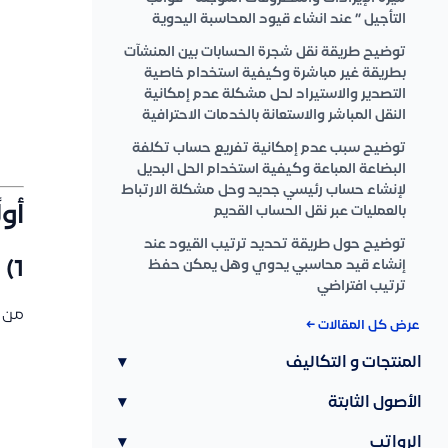
التأجيل ” عند انشاء قيود المحاسبة اليدوية
توضيح طريقة نقل شجرة الحسابات بين المنشآت
بطريقة غير مباشرة وكيفية استخدام خاصية
التصدير والاستيراد لحل مشكلة عدم إمكانية
النقل المباشر والاستعانة بالخدمات الاحترافية
توضيح سبب عدم إمكانية تفريع حساب تكلفة
البضاعة المباعة وكيفية استخدام الحل البديل
لإنشاء حساب رئيسي جديد وحل مشكلة الارتباط
أو
بالعمليات عبر نقل الحساب القديم
توضيح حول طريقة تحديد ترتيب القيود عند
إنشاء قيد محاسبي يدوي وهل يمكن حفظ
1) الدخول إلى القيود اليدوية
ترتيب افتراضي
من ا
عرض كل المقالات ←
المنتجات و التكاليف
▾
الأصول الثابتة
▾
الرواتب
▾