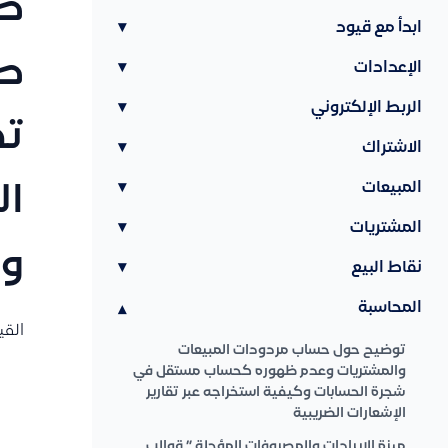
طر
ابدأ مع قيود
▾
طر
الإعدادات
▾
الربط الإلكتروني
▾
تك
الاشتراك
▾
المبيعات
▾
ال
المشتريات
▾
وا
نقاط البيع
▾
المحاسبة
▾
القي
توضيح حول حساب مردودات المبيعات
والمشتريات وعدم ظهوره كحساب مستقل في
شجرة الحسابات وكيفية استخراجه عبر تقارير
الإشعارات الضريبية
ميزة الإيرادات والمصروفات المؤجلة ” قوالب