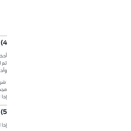
4) إدخال الحسابات (مدين / دائن)
أدخل
ثم ا
وأدخ
️ شر
مجمو
إذا 
5) عند استخدام حسابات خاصة
إذا 