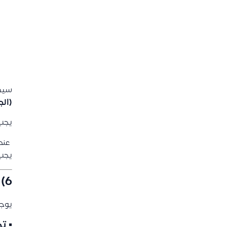
سيظ
(الج
يجب 
️ عن
يجب 
6) تخصيص القيد لموقع أو مشروع
يوجد
▪ ت