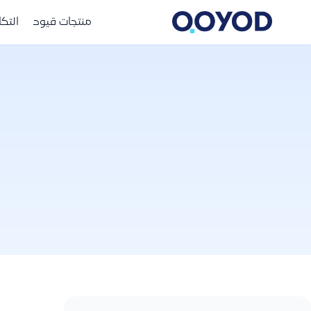
منتجات قيود
التك