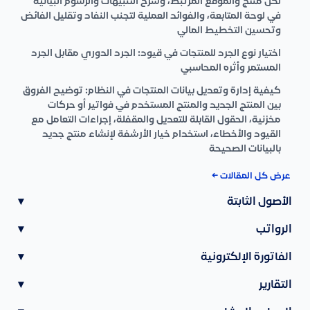
لكل منتج والموقع المرتبط، وشرح التنبيهات والرسوم البيانية
في لوحة المتابعة، والفوائد العملية لتجنب النفاد وتقليل الفائض
وتحسين التخطيط المالي
اختيار نوع الجرد للمنتجات في قيود: الجرد الدوري مقابل الجرد
المستمر وأثره المحاسبي
كيفية إدارة وتعديل بيانات المنتجات في النظام: توضيح الفروق
بين المنتج الجديد والمنتج المستخدم في فواتير أو حركات
مخزنية، الحقول القابلة للتعديل والمقفلة، إجراءات التعامل مع
القيود والأخطاء، استخدام خيار الأرشفة لإنشاء منتج جديد
بالبيانات الصحيحة
عرض كل المقالات ←
الأصول الثابتة
▾
الرواتب
▾
الفاتورة الإلكترونية
▾
التقارير
▾