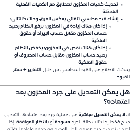
تحديث كميات المخزون
لتتطابق مع الكميات الفعلية
المُدخَلة
إنشاء قيد محاسبي تلقائي
يعكس الفرق، وذلك كالتالي:
إذا كان هناك
زيادة
في المخزون: يرفع النظام رصيد
حساب المخزون مقابل حساب الإيراد أو حقوق
الملكية
إذا كان هناك
نقص
في المخزون: يخفض النظام
رصيد حساب المخزون مقابل حساب المصروف أو
حقوق الملكية
يمكنك الاطلاع على القيد المحاسبي من خلال
التقارير
←
دفتر
القيود
.
هل يمكن التعديل على جرد المخزون بعد
اعتماده؟
لا،
لا يمكن التعديل مباشرة
على عملية جرد بعد اعتمادها. التعديل
متاح فقط إذا كانت حالة الجرد
مسودة
أو
بانتظار الموافقة
. إذا
احتجت تصحيح جرد معتمد، الحل الوحيد هو حذفه وإعادة إنشائه