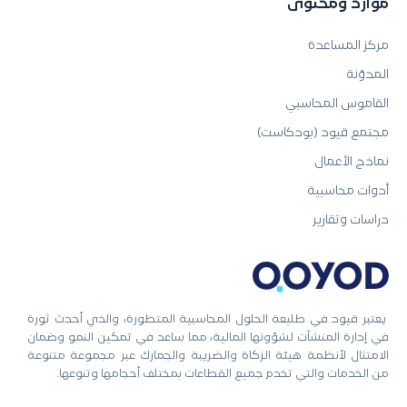
موارد ومحتوى
مركز المساعدة
المدوّنة
القاموس المحاسبي
مجتمع قيود (بودكاست)
نماذج الأعمال
أدوات محاسبية
دراسات وتقارير
يعتبر قيود في طليعة الحلول المحاسبية المتطورة، والذي أحدث ثورة
في إدارة المنشآت لشؤونها المالية، مما ساعد في تمكين النمو وضمان
الامتثال لأنظمة هيئة الزكاة والضريبة والجمارك عبر مجموعة متنوعة
من الخدمات والتي تخدم جميع القطاعات بمختلف أحجامها وتنوعها.