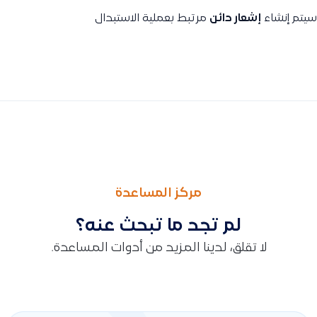
سيتم إنشاء
إشعار دائن
مرتبط بعملية الاستبدال
السابق
التالى
كيف أرجع موظف بعد ما تم إنهاء عمله
كيف أربط جهة أو اسم (موظف / عميل / مورد) بحساب في شجرة ا
مركز المساعدة
لم تجد ما تبحث عنه؟
لا تقلق، لدينا المزيد من أدوات المساعدة.