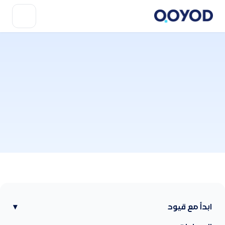
ابدأ مع قيود
▾