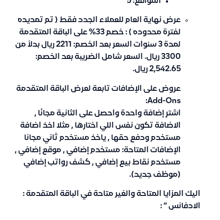
المواقع: 5
عرض نهاية العام للعملاء الجدد فقط ( تم تمديده
لفترة محدوده ) : خصم 33% على الباقة المتقدمة
لمدة 3 سنوات السعر بعد الخصم: 2211 ريال بدلاً من
3300 ريال. السعر شامل الضريبة بعد الخصم:
2,542.65 ريال.
عروض على الإضافات تابعة لعرض الباقة المتقدمة
Add-Ons:
اشترِ إضافة واحدة واحصل على الثانية مجانًا ,
الاضافة تكون نفس اللي اختارها , مثلا اخذ اضافة
مستخدم ودفع حقها , ياخذ مستخدم ثاني مجانا
الإضافات المتاحة: مستخدم إضافي , موقع إضافي ,
مستخدم نقاط بيع إضافي , كشف رواتب إضافي
(موظف جديد).
اليك المزايا المتاحة والغير متاحة في الباقة المتقدمة :
الادفانس ” :