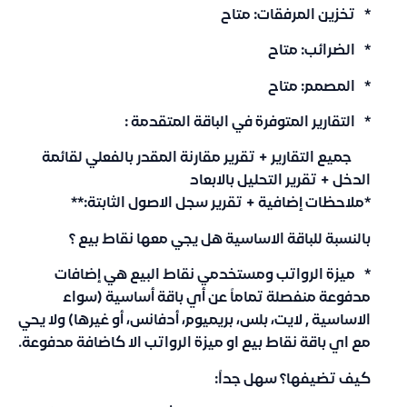
* تخزين المرفقات: متاح
* الضرائب: متاح
* المصمم: متاح
* التقارير المتوفرة في الباقة المتقدمة :
جميع التقارير + تقرير مقارنة المقدر بالفعلي لقائمة
الدخل + تقرير التحليل بالابعاد
*ملاحظات إضافية + تقرير سجل الاصول الثابتة:**
بالنسبة للباقة الاساسية هل يجي معها نقاط بيع ؟
* ميزة
الرواتب و
مستخدمي نقاط البيع هي إضافات
مدفوعة منفصلة تماماً عن أي باقة أساسية (سواء
الاساسية , لايت، بلس، بريميوم، أدفانس، أو غيرها) ولا يحي
مع اي باقة نقاط بيع او ميزة الرواتب الا كاضافة مدفوعة.
كيف تضيفها؟
سهل جداً: