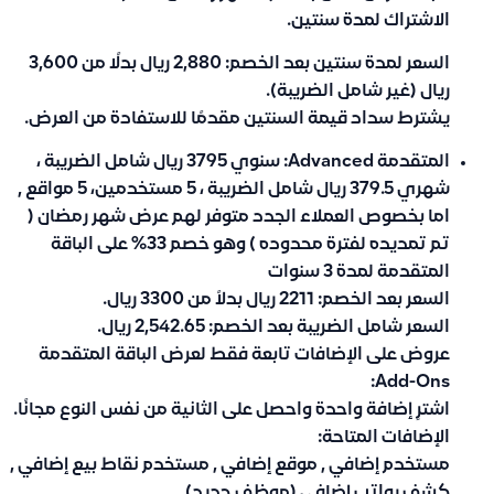
الاشتراك لمدة سنتين.
السعر لمدة سنتين بعد الخصم: 2,880 ريال بدلًا من 3,600
ريال (غير شامل الضريبة).
يشترط سداد قيمة السنتين مقدمًا للاستفادة من العرض.
المتقدمة Advanced:
سنوي 3795 ريال شامل الضريبة ،
شهري 379.5 ريال شامل الضريبة ، 5 مستخدمين، 5 مواقع ,
اما بخصوص العملاء الجدد متوفر لهم عرض شهر رمضان (
تم تمديده لفترة محدوده ) وهو خصم 33% على الباقة
المتقدمة لمدة 3 سنوات
السعر بعد الخصم: 2211 ريال بدلاً من 3300 ريال.
السعر شامل الضريبة بعد الخصم: 2,542.65 ريال.
عروض على الإضافات تابعة فقط لعرض الباقة المتقدمة
Add-Ons:
اشترِ إضافة واحدة واحصل على الثانية من نفس النوع مجانًا.
الإضافات المتاحة:
مستخدم إضافي , موقع إضافي , مستخدم نقاط بيع إضافي ,
كشف رواتب إضافي (موظف جديد).