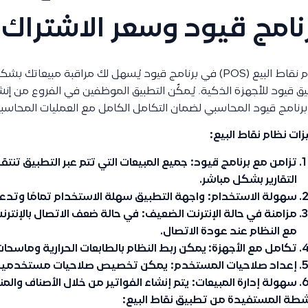
نامج قيود وسعر الاشتراك ب
نظام نقاط البيع (POS) في برنامج قيود يُسهل لك مراقبة مب
ق قيود للأجهزة الذكية. يُمكّن التطبيق الموظفين في الفروع من إنش
رنامج قيود المحاسبي لضمان التكامل الكامل مع العمليات المحاسبي
ات نظام نقاط البيع:
تزامن مع برنامج قيود:
جميع المبيعات التي تتم عبر التطبيق تنتقل 
التقارير بشكل مباشر.
سهولة الاستخدام:
واجهة التطبيق سهلة الاستخدام تمامًا وتدعم ا
مزامنة في حالة الإنترنت الضعيف:
في حالة ضعف الاتصال بالإنترنت
مع النظام عند عودة الاتصال.
تكامل مع الأجهزة:
يمكن ربط النظام بالطابعات الحرارية وماسحات 
إعداد صلاحيات المستخدم:
يمكن تخصيص صلاحيات مستخدمين نقا
سهولة إدارة المبيعات:
يتم إنشاء الفواتير من خلال الأصناف والمن
شطة المستفيدة من تطبيق نقاط البيع: