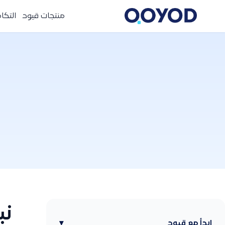
منتجات قيود
التكا
نب
ابدأ مع قيود
▾