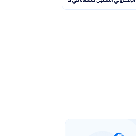
دخول
د الإلكتروني المسجل للمنشأة في قيود وحل مشكلة نسيانه بطريقة آم