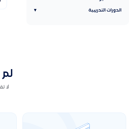
ن
الدورات التدريبية
▾
لم 
لا ت