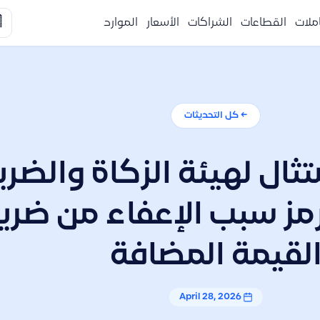

الموارد
الأسعار
الشراكات
القطاعات
التكا
← كل التحديثات
سين الامتثال لهيئة الزك
لجمارك: رمز سبب الإعفا
القيمة المضاف
April 28, 2026