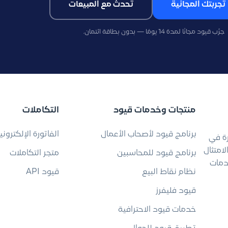
 تجربتك المجانية
تحدث مع المبيعات
جرّب قيود مجانًا لمدة 14 يومًا — بدون بطاقة ائتمان.
منتجات وخدمات قيود
التكاملات
برنامج قيود لأصحاب الأعمال
الفاتورة الإلكتروني
رة في
امتثال
برنامج قيود للمحاسبين
متجر التكاملات
دمات
نظام نقاط البيع
قيود API
قيود فليفرز
خدمات قيود الاحترافية