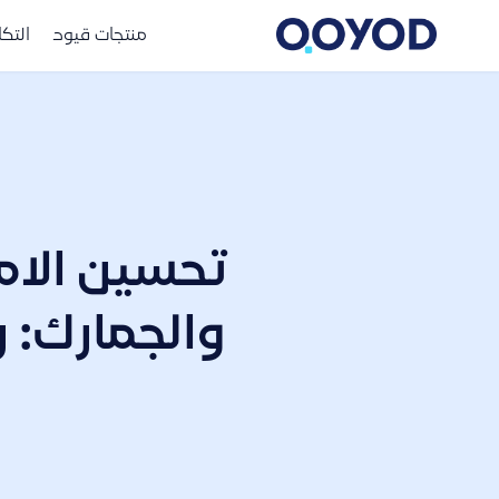
منتجات قيود
التك
تحسين الامت
والجمارك: 
ا