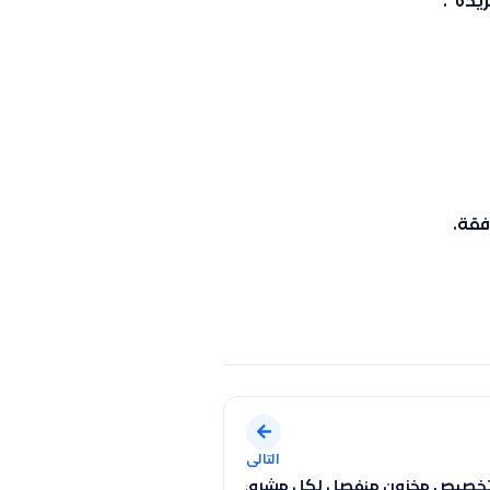
ريده”
.
فقة.
التالى
حاسبي الخاص بالرواتب تلقائيًا
خصيص مخزون منفصل لكل مشروع باستخدام ميزة “المواقع”