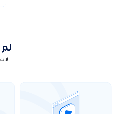
لم 
لا ت