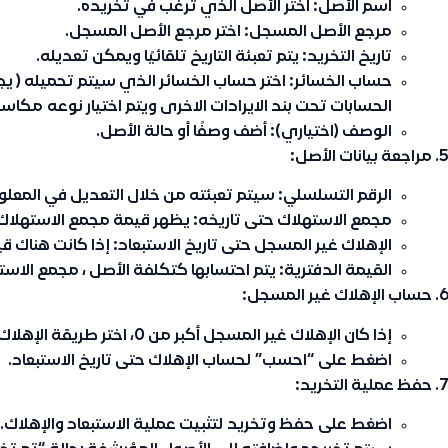
اسم الأصل
: اختر الأصل الذي ترغب في تخريده.
مرجع الأصل المسجل
: اختر مرجع الأصل المسجل.
تاريخ التخريد
: يتم تعبئة التاريخ تلقائيًا ويمكن تعديله.
حساب الخسائر
: اختر حساب الخسائر الذي سيتم تحميله (
الحسابات تحت بند الايرادات الاخرى ويتم اختيار نوعه
مكاسب
الوصف (اختياري)
: أضف وصفًا أو حالة الأصل.
مراجعة بيانات الأصل:
الرقم التسلسلي
: سيتم تعبئته من خلال التعديل في المعلو
مجمع الاستهلاك حتى تاريخه
: يظهر قيمة مجمع الاستهلاك
الإهلاك غير المسجل حتى تاريخ الاستبعاد
: إذا كانت هناك 
القيمة الدفترية
: يتم احتسابها كتكلفة الأصل ، مجمع الاست
حساب الإهلاك غير المسجل:
إذا كان الإهلاك غير المسجل أكبر من 0، اختر طريقة الإهلاك
اضغط على
“احسب”
لحساب الإهلاك حتى تاريخ الاستبعاد.
حفظ عملية التخريد:
اضغط على
حفظ وتخريد
لتثبيت عملية الاستبعاد والإهلاك.