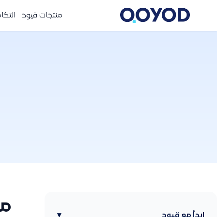
منتجات قيود
التكا
ما
ابدأ مع قيود
▾