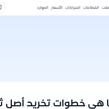

الموارد
الأسعار
الشراكات
القطاعات
التك
ات تخريد أصل ثابت، وك