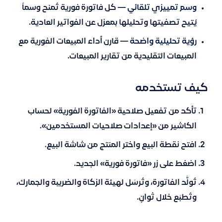
وسم تمييزي تلقائي
— كل فاتورة فورية تُمنح وسماً
يُتيح تصفيتها وتحليلها بمعزل عن الفواتير العادية.
رؤية تحليلية واضحة
— قارن أداء المبيعات الفورية مع
المبيعات التقليدية من تقارير المبيعات.
كيف تستخدمه
تأكد من تفعيل صلاحية «الفاتورة الفورية» لحساب
الكاشير من «إعدادات صلاحيات المستخدمين».
افتح نقطة البيع واختر المنتج من شاشة البيع.
اضغط على زر «فاتورة فورية» الجديد.
تُولَّد الفاتورة، وتُرسَل لهيئة الزكاة والضريبة والجمارك،
وتُطبَع خلال ثوانٍ.