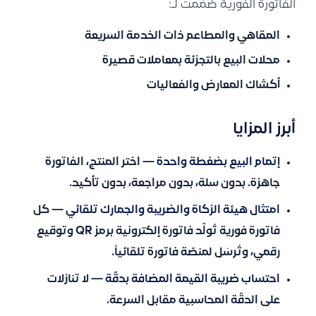
الفاتورة الفورية صُمِّمت لـ:
المقاهي والمطاعم ذات الخدمة السريعة
محلات البيع بالتجزئة بمعاملات قصيرة
أكشاك المعارض والفعاليات
أبرز المزايا
إتمام البيع بضغطة واحدة
— اختر المنتج، الفاتورة
جاهزة. بدون سلة، بدون مراجعة، بدون تأكيد.
امتثال هيئة الزكاة والضريبة والجمارك تلقائي
— كل
فاتورة فورية تُولِّد فاتورة إلكترونية برمز QR وتوقيع
رقمي، وتُرسَل لمنصّة فاتورة تلقائياً.
احتساب ضريبة القيمة المضافة بدقّة
— لا تنازلات
على الدقّة المحاسبية مقابل السرعة.