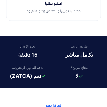
اختبر طلباً
نفذ طلباً تجريبياً وتأكد من وصوله لقيود.
طريقة الربط
وقت الإعداد
تكامل مباشر
15 دقيقة
يحتاج مبرمج؟
يدعم الفاتورة الإلكترونية
لا
نعم (ZATCA)
لماذا يهم