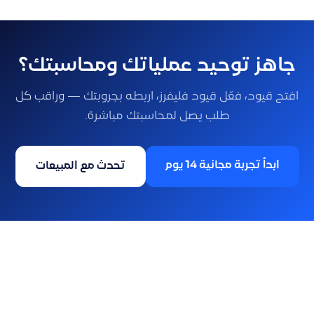
جاهز توحيد عملياتك ومحاسبتك؟
افتح قيود، فعّل قيود فليفرز، اربطه بجروبتك — وراقب كل
طلب يصل لمحاسبتك مباشرة.
ابدأ تجربة مجانية 14 يوم
تحدث مع المبيعات