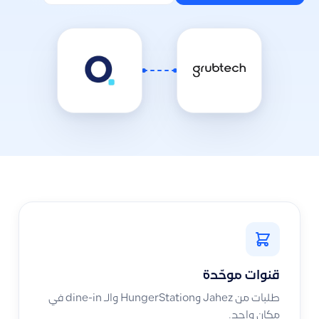
قنوات موحّدة
طلبات من Jahez وHungerStation والـ dine-in في
مكان واحد.