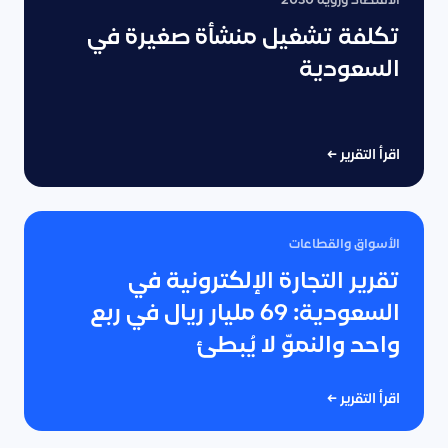
الاقتصاد ورؤية 2030
تكلفة تشغيل منشأة صغيرة في
السعودية
اقرأ التقرير
←
الأسواق والقطاعات
تقرير التجارة الإلكترونية في
السعودية: 69 مليار ريال في ربع
واحد والنموّ لا يُبطئ
اقرأ التقرير
←