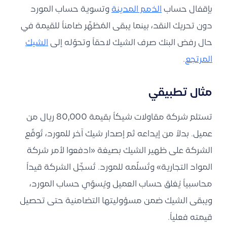
بإقفال حساب
الذمم المدينة
وتسوية حساب المورد
دون تحريك النقد، بينما يبقى المُظهِّر ضامناً للقيمة في
حال رفض البنك صرف الشيك لاحقاً وتحوّله إلى
الشيك
المرتجع
.
مثال تطبيقي
تستلم شركة مقاولات شيكاً بقيمة 80,000 ريال من
عميل. بدلاً من إيداعه ثم إصدار شيك آخر للمورد، تُوقّع
الشركة على ظهير الشيك بصيغة «ادفعوا لأمر شركة
المواد التجارية» وتُسلّمه للمورد. تُسجِّل الشركة قيداً
محاسبياً يُغلق حساب العميل ويُسوّي حساب المورد،
ويبقى الشيك ضمن مسؤوليتها التضامنية حتى تحصيل
قيمته فعلياً.