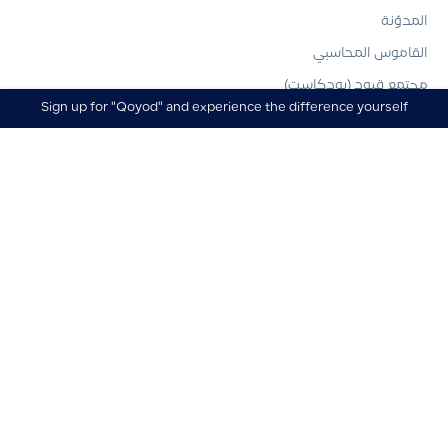
المدوّنة
القاموس المحاسبي
مجتمع قيود (بودكاست)
ابدأ تجربتك المجانية اليوم وأكتشف الفرق بنفسك
Sign up for "Qoyod" and experience the difference yourself
نماذج الأعمال
أدوات محاسبية
دراسات وتقارير
يعتبر قيود في طليعة الحلول المحاسبية المتطورة، والذي أحدث ثورة في
إدارة المنشآت لشؤونها المالية، مما ساعد في تمكين النمو وضمان الامتثال
لأنظمة هيئة الزكاة والضريبة والجمارك عبر مجموعة متنوعة من الخدمات
والتي تخدم جميع القطاعات بمختلف أحجامها وتنوعها.
8004330088
support@qoyod.com