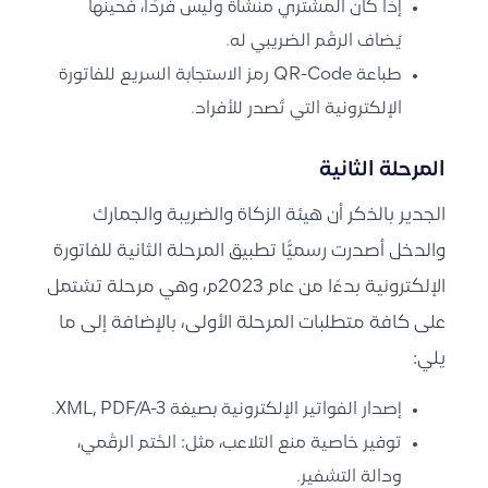
إذا كان المشتري منشأة وليس فردًا، فحينها
يُضاف الرقْم الضريبي له.
طباعة QR-Code رمز الاستجابة السريع للفاتورة
الإلكترونية التي تُصدر للأفراد.
المرحلة الثانية
الجدير بالذكر أن
هيئة الزكاة والضريبة والجمارك
والدخل
أصدرت رسميًّا تطبيق المرحلة الثانية للفاتورة
الإلكترونية بدءًا من عام 2023م، وهي مرحلة تشتمل
على كافة متطلبات المرحلة الأولى، بالإضافة إلى ما
يلي:
إصدار الفواتير الإلكترونية بصيغة XML, PDF/A-3.
توفير خاصية منع التلاعب، مثل: الخَتم الرقْمي،
ودالة التشفير.