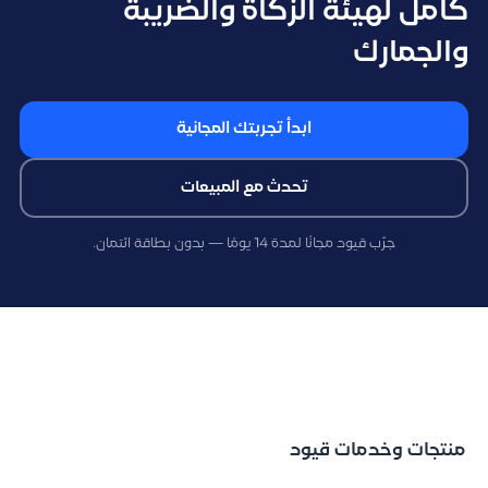
كامل لهيئة الزكاة والضريبة
والجمارك
ابدأ تجربتك المجانية
تحدث مع المبيعات
جرّب قيود مجانًا لمدة 14 يومًا — بدون بطاقة ائتمان.
منتجات وخدمات قيود